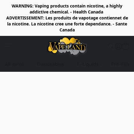
WARNING: Vaping products contain nicotine, a highly
addictive chemical. - Health Canada
ADVERTISSEMENT: Les produits de vapotage contiennet de
la nicotine. La nicotine cree une forte dependance. - Sante
Canada
All items
Disposables
E-Liquids
Pre-Fille