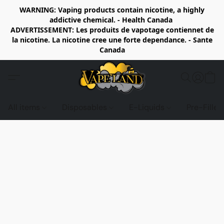
WARNING: Vaping products contain nicotine, a highly
addictive chemical. - Health Canada
ADVERTISSEMENT: Les produits de vapotage contiennet de
la nicotine. La nicotine cree une forte dependance. - Sante
Canada
All items
Disposables
E-Liquids
Pre-Fille