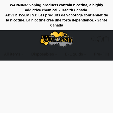
WARNING: Vaping products contain nicotine, a highly
addictive chemical. - Health Canada
ADVERTISSEMENT: Les produits de vapotage contiennet de
la nicotine. La nicotine cree une forte dependance. - Sante
Canada
All items
Disposables
E-Liquids
Pre-Fille