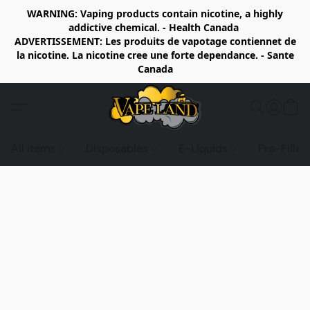
WARNING: Vaping products contain nicotine, a highly
addictive chemical. - Health Canada
ADVERTISSEMENT: Les produits de vapotage contiennet de
la nicotine. La nicotine cree une forte dependance. - Sante
Canada
All items
Disposables
E-Liquids
Pre-Fille