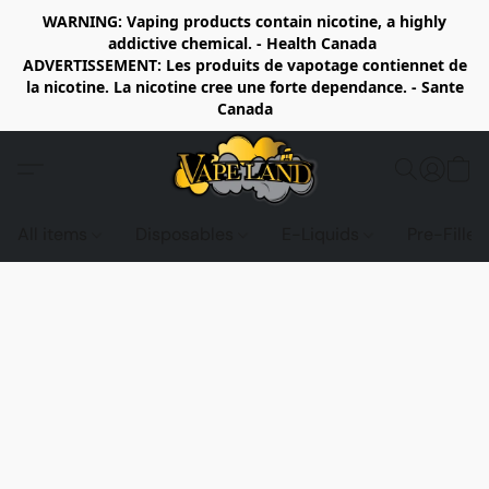
WARNING: Vaping products contain nicotine, a highly
addictive chemical. - Health Canada
ADVERTISSEMENT: Les produits de vapotage contiennet de
la nicotine. La nicotine cree une forte dependance. - Sante
Canada
All items
Disposables
E-Liquids
Pre-Fille