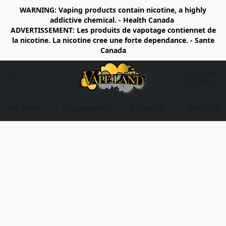
WARNING: Vaping products contain nicotine, a highly
addictive chemical. - Health Canada
ADVERTISSEMENT: Les produits de vapotage contiennet de
la nicotine. La nicotine cree une forte dependance. - Sante
Canada
All items
Disposables
E-Liquids
Pre-Fille