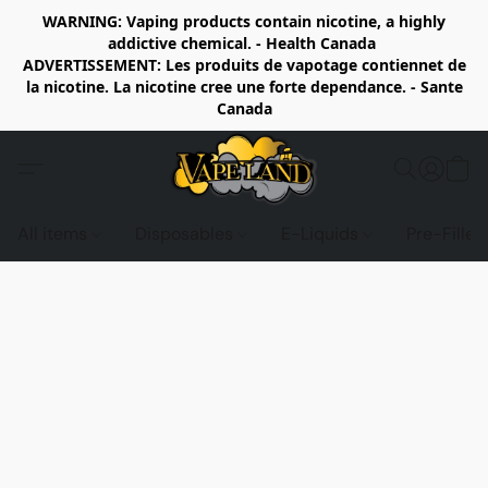
WARNING: Vaping products contain nicotine, a highly
addictive chemical. - Health Canada
ADVERTISSEMENT: Les produits de vapotage contiennet de
la nicotine. La nicotine cree une forte dependance. - Sante
Canada
All items
Disposables
E-Liquids
Pre-Fille