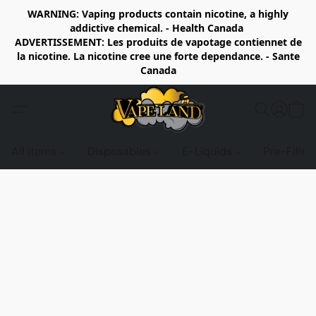
WARNING: Vaping products contain nicotine, a highly
addictive chemical. - Health Canada
ADVERTISSEMENT: Les produits de vapotage contiennet de
la nicotine. La nicotine cree une forte dependance. - Sante
Canada
All items
Disposables
E-Liquids
Pre-Fille