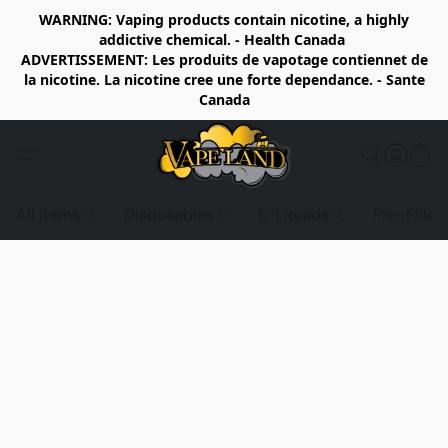
WARNING: Vaping products contain nicotine, a highly
addictive chemical. - Health Canada
ADVERTISSEMENT: Les produits de vapotage contiennet de
la nicotine. La nicotine cree une forte dependance. - Sante
Canada
All items
Disposables
E-Liquids
Pre-Fille