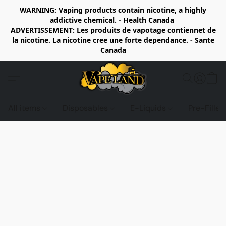
WARNING: Vaping products contain nicotine, a highly
addictive chemical. - Health Canada
ADVERTISSEMENT: Les produits de vapotage contiennet de
la nicotine. La nicotine cree une forte dependance. - Sante
Canada
All items
Disposables
E-Liquids
Pre-Fille