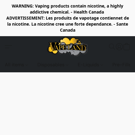
WARNING: Vaping products contain nicotine, a highly
addictive chemical. - Health Canada
ADVERTISSEMENT: Les produits de vapotage contiennet de
la nicotine. La nicotine cree une forte dependance. - Sante
Canada
All items
Disposables
E-Liquids
Pre-Fille