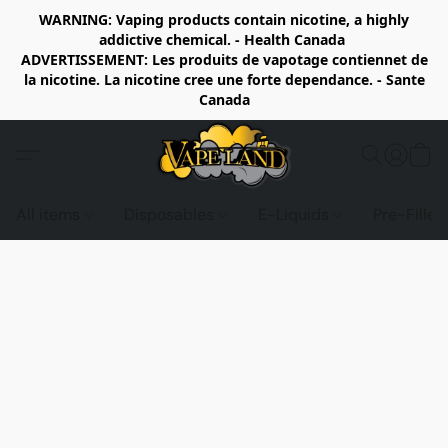
WARNING: Vaping products contain nicotine, a highly
addictive chemical. - Health Canada
ADVERTISSEMENT: Les produits de vapotage contiennet de
la nicotine. La nicotine cree une forte dependance. - Sante
Canada
All items
Disposables
E-Liquids
Pre-Fille