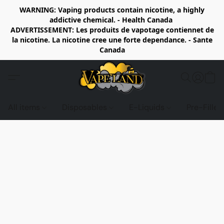
WARNING: Vaping products contain nicotine, a highly
addictive chemical. - Health Canada
ADVERTISSEMENT: Les produits de vapotage contiennet de
la nicotine. La nicotine cree une forte dependance. - Sante
Canada
All items
Disposables
E-Liquids
Pre-Fille