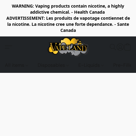
WARNING: Vaping products contain nicotine, a highly
addictive chemical. - Health Canada
ADVERTISSEMENT: Les produits de vapotage contiennet de
la nicotine. La nicotine cree une forte dependance. - Sante
Canada
All items
Disposables
E-Liquids
Pre-Fille