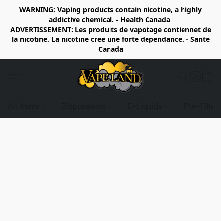
WARNING: Vaping products contain nicotine, a highly
addictive chemical. - Health Canada
ADVERTISSEMENT: Les produits de vapotage contiennet de
la nicotine. La nicotine cree une forte dependance. - Sante
Canada
All items
Disposables
E-Liquids
Pre-Fille