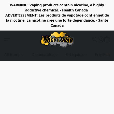
WARNING: Vaping products contain nicotine, a highly
addictive chemical. - Health Canada
ADVERTISSEMENT: Les produits de vapotage contiennet de
la nicotine. La nicotine cree une forte dependance. - Sante
Canada
All items
Disposables
E-Liquids
Pre-Fille