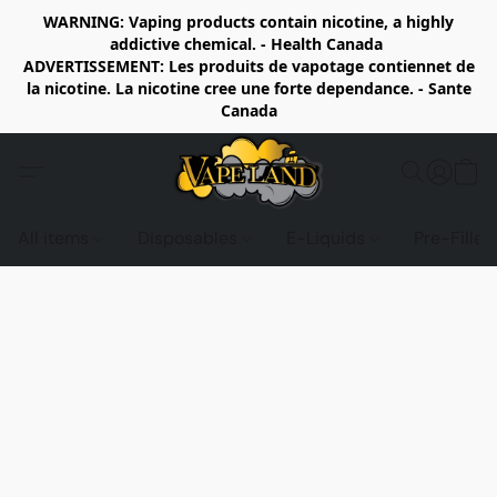
WARNING: Vaping products contain nicotine, a highly
addictive chemical. - Health Canada
ADVERTISSEMENT: Les produits de vapotage contiennet de
la nicotine. La nicotine cree une forte dependance. - Sante
Canada
All items
Disposables
E-Liquids
Pre-Fille