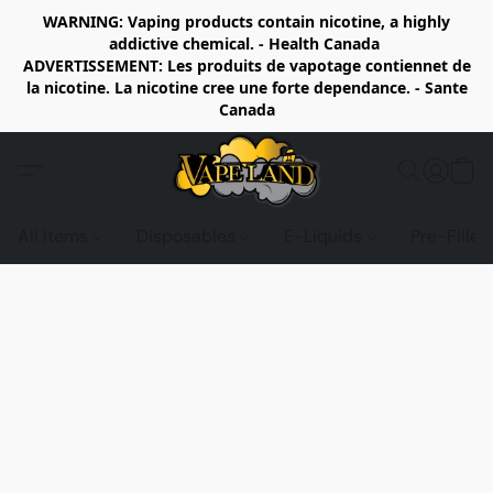
WARNING: Vaping products contain nicotine, a highly
addictive chemical. - Health Canada
ADVERTISSEMENT: Les produits de vapotage contiennet de
la nicotine. La nicotine cree une forte dependance. - Sante
Canada
All items
Disposables
E-Liquids
Pre-Fille