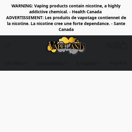
WARNING: Vaping products contain nicotine, a highly
addictive chemical. - Health Canada
ADVERTISSEMENT: Les produits de vapotage contiennet de
la nicotine. La nicotine cree une forte dependance. - Sante
Canada
All items
Disposables
E-Liquids
Pre-Fille