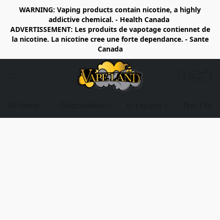
WARNING: Vaping products contain nicotine, a highly
addictive chemical. - Health Canada
ADVERTISSEMENT: Les produits de vapotage contiennet de
la nicotine. La nicotine cree une forte dependance. - Sante
Canada
All items
Disposables
E-Liquids
Pre-Fille