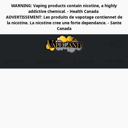
WARNING: Vaping products contain nicotine, a highly
addictive chemical. - Health Canada
ADVERTISSEMENT: Les produits de vapotage contiennet de
la nicotine. La nicotine cree une forte dependance. - Sante
Canada
All items
Disposables
E-Liquids
Pre-Fille