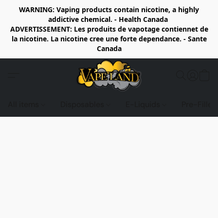
WARNING: Vaping products contain nicotine, a highly
addictive chemical. - Health Canada
ADVERTISSEMENT: Les produits de vapotage contiennet de
la nicotine. La nicotine cree une forte dependance. - Sante
Canada
All items
Disposables
E-Liquids
Pre-Fille