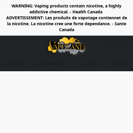
WARNING: Vaping products contain nicotine, a highly
addictive chemical. - Health Canada
ADVERTISSEMENT: Les produits de vapotage contiennet de
la nicotine. La nicotine cree une forte dependance. - Sante
Canada
All items
Disposables
E-Liquids
Pre-Fille