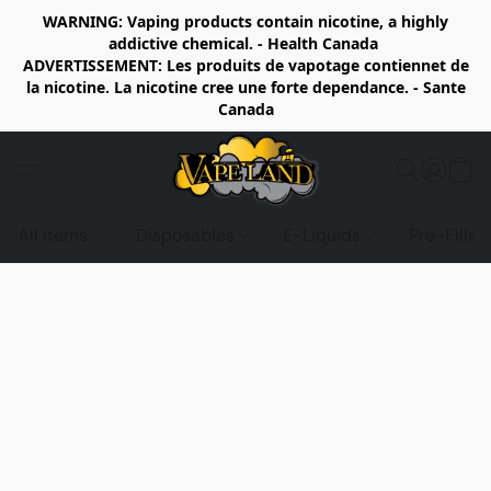
WARNING: Vaping products contain nicotine, a highly
addictive chemical. - Health Canada
ADVERTISSEMENT: Les produits de vapotage contiennet de
la nicotine. La nicotine cree une forte dependance. - Sante
Canada
All items
Disposables
E-Liquids
Pre-Fille