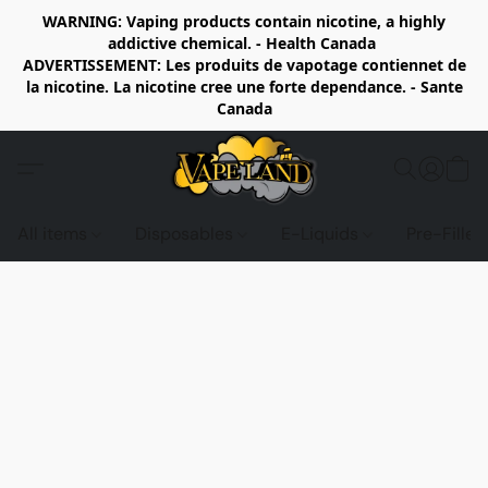
WARNING: Vaping products contain nicotine, a highly
addictive chemical. - Health Canada
ADVERTISSEMENT: Les produits de vapotage contiennet de
la nicotine. La nicotine cree une forte dependance. - Sante
Canada
All items
Disposables
E-Liquids
Pre-Fille