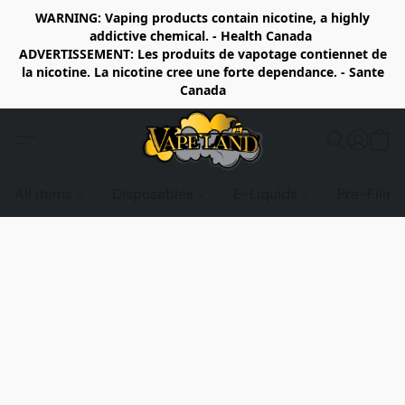
WARNING: Vaping products contain nicotine, a highly
addictive chemical. - Health Canada
ADVERTISSEMENT: Les produits de vapotage contiennet de
la nicotine. La nicotine cree une forte dependance. - Sante
Canada
All items
Disposables
E-Liquids
Pre-Fille