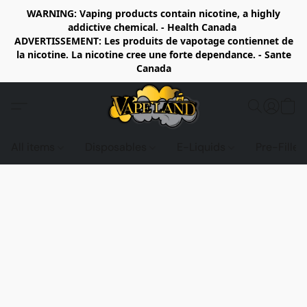
WARNING: Vaping products contain nicotine, a highly
addictive chemical. - Health Canada
ADVERTISSEMENT: Les produits de vapotage contiennet de
la nicotine. La nicotine cree une forte dependance. - Sante
Canada
All items
Disposables
E-Liquids
Pre-Fille