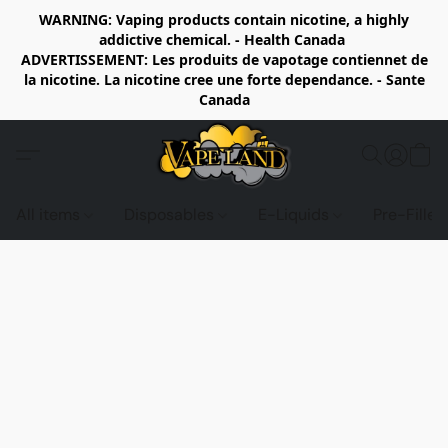
WARNING: Vaping products contain nicotine, a highly
addictive chemical. - Health Canada
ADVERTISSEMENT: Les produits de vapotage contiennet de
la nicotine. La nicotine cree une forte dependance. - Sante
Canada
All items
Disposables
E-Liquids
Pre-Fille