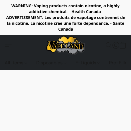
WARNING: Vaping products contain nicotine, a highly
addictive chemical. - Health Canada
ADVERTISSEMENT: Les produits de vapotage contiennet de
la nicotine. La nicotine cree une forte dependance. - Sante
Canada
All items
Disposables
E-Liquids
Pre-Fille