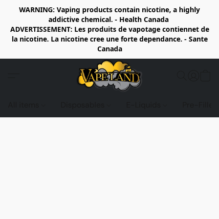
WARNING: Vaping products contain nicotine, a highly
addictive chemical. - Health Canada
ADVERTISSEMENT: Les produits de vapotage contiennet de
la nicotine. La nicotine cree une forte dependance. - Sante
Canada
All items
Disposables
E-Liquids
Pre-Fille