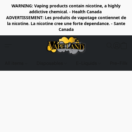
WARNING: Vaping products contain nicotine, a highly
addictive chemical. - Health Canada
ADVERTISSEMENT: Les produits de vapotage contiennet de
la nicotine. La nicotine cree une forte dependance. - Sante
Canada
All items
Disposables
E-Liquids
Pre-Fille