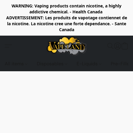
WARNING: Vaping products contain nicotine, a highly
addictive chemical. - Health Canada
ADVERTISSEMENT: Les produits de vapotage contiennet de
la nicotine. La nicotine cree une forte dependance. - Sante
Canada
All items
Disposables
E-Liquids
Pre-Fille