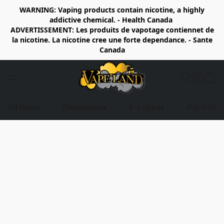
WARNING: Vaping products contain nicotine, a highly
addictive chemical. - Health Canada
ADVERTISSEMENT: Les produits de vapotage contiennet de
la nicotine. La nicotine cree une forte dependance. - Sante
Canada
All items
Disposables
E-Liquids
Pre-Fille