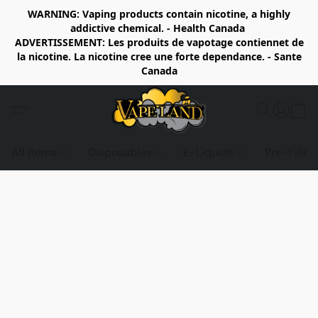
WARNING: Vaping products contain nicotine, a highly
addictive chemical. - Health Canada
ADVERTISSEMENT: Les produits de vapotage contiennet de
la nicotine. La nicotine cree une forte dependance. - Sante
Canada
All items
Disposables
E-Liquids
Pre-Fille