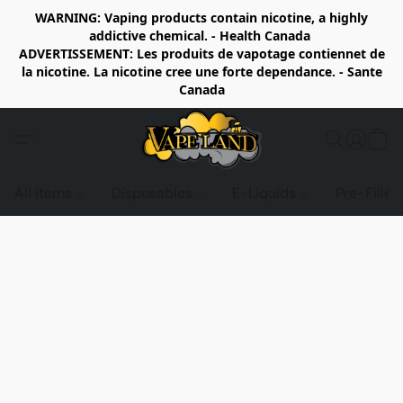
WARNING: Vaping products contain nicotine, a highly
addictive chemical. - Health Canada
ADVERTISSEMENT: Les produits de vapotage contiennet de
la nicotine. La nicotine cree une forte dependance. - Sante
Canada
All items
Disposables
E-Liquids
Pre-Fille