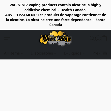
WARNING: Vaping products contain nicotine, a highly
addictive chemical. - Health Canada
ADVERTISSEMENT: Les produits de vapotage contiennet de
la nicotine. La nicotine cree une forte dependance. - Sante
Canada
All items
Disposables
E-Liquids
Pre-Fille