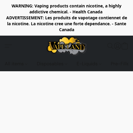
WARNING: Vaping products contain nicotine, a highly
addictive chemical. - Health Canada
ADVERTISSEMENT: Les produits de vapotage contiennet de
la nicotine. La nicotine cree une forte dependance. - Sante
Canada
All items
Disposables
E-Liquids
Pre-Fille