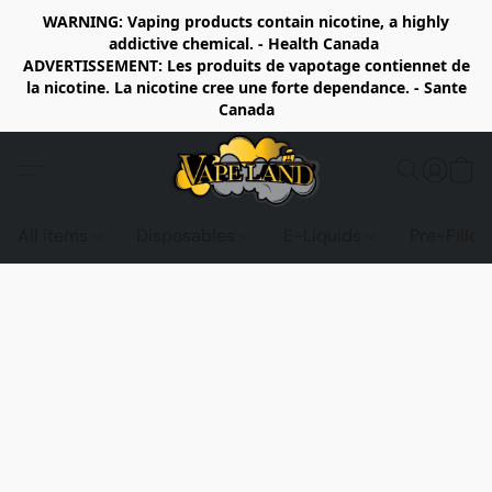
WARNING: Vaping products contain nicotine, a highly
addictive chemical. - Health Canada
ADVERTISSEMENT: Les produits de vapotage contiennet de
la nicotine. La nicotine cree une forte dependance. - Sante
Canada
All items
Disposables
E-Liquids
Pre-Fille