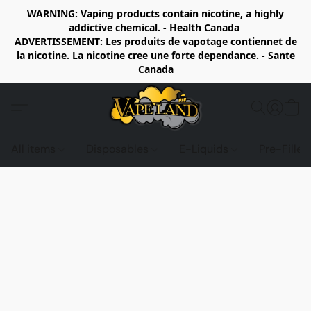
WARNING: Vaping products contain nicotine, a highly
addictive chemical. - Health Canada
ADVERTISSEMENT: Les produits de vapotage contiennet de
la nicotine. La nicotine cree une forte dependance. - Sante
Canada
All items
Disposables
E-Liquids
Pre-Fille