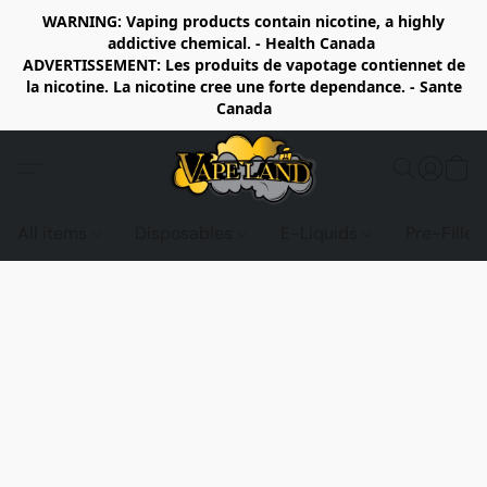
WARNING: Vaping products contain nicotine, a highly
addictive chemical. - Health Canada
ADVERTISSEMENT: Les produits de vapotage contiennet de
la nicotine. La nicotine cree une forte dependance. - Sante
Canada
All items
Disposables
E-Liquids
Pre-Fille