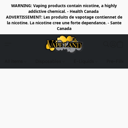
WARNING: Vaping products contain nicotine, a highly
addictive chemical. - Health Canada
ADVERTISSEMENT: Les produits de vapotage contiennet de
la nicotine. La nicotine cree une forte dependance. - Sante
Canada
All items
Disposables
E-Liquids
Pre-Fille