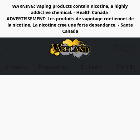
WARNING: Vaping products contain nicotine, a highly
addictive chemical. - Health Canada
ADVERTISSEMENT: Les produits de vapotage contiennet de
la nicotine. La nicotine cree une forte dependance. - Sante
Canada
All items
Disposables
E-Liquids
Pre-Fille