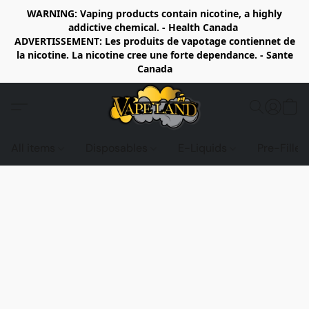
WARNING: Vaping products contain nicotine, a highly
addictive chemical. - Health Canada
ADVERTISSEMENT: Les produits de vapotage contiennet de
la nicotine. La nicotine cree une forte dependance. - Sante
Canada
All items
Disposables
E-Liquids
Pre-Fille