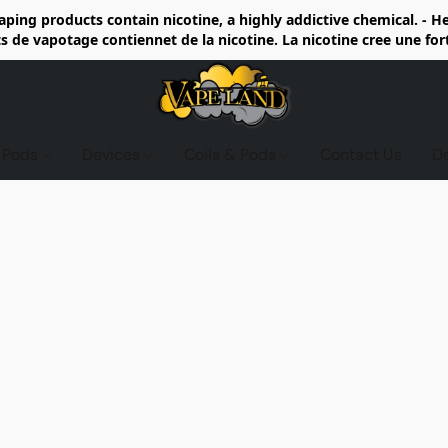
ing products contain nicotine, a highly addictive chemical. - 
de vapotage contiennet de la nicotine. La nicotine cree une fo
d Pods
Devices
Coils & Pods
Contact Us
D