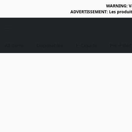
WARNING: Vap
ADVERTISSEMENT: Les produits 
All items
Disposables
E-Liquids
Pre-Fille