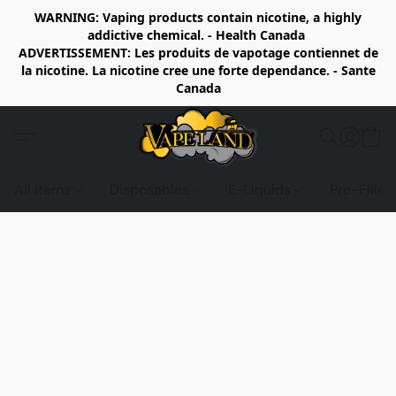
WARNING: Vaping products contain nicotine, a highly
addictive chemical. - Health Canada
ADVERTISSEMENT: Les produits de vapotage contiennet de
la nicotine. La nicotine cree une forte dependance. - Sante
Canada
All items
Disposables
E-Liquids
Pre-Fille