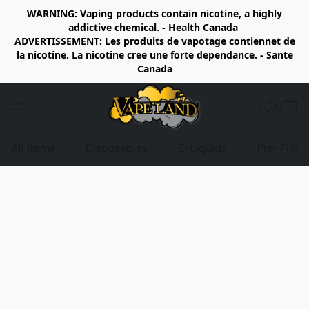
WARNING: Vaping products contain nicotine, a highly
addictive chemical. - Health Canada
ADVERTISSEMENT: Les produits de vapotage contiennet de
la nicotine. La nicotine cree une forte dependance. - Sante
Canada
All items
Disposables
E-Liquids
Pre-Fille