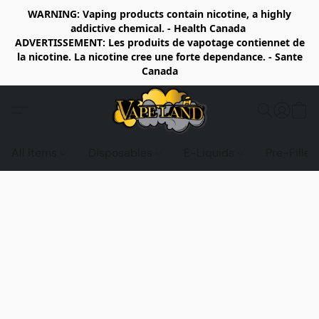
WARNING: Vaping products contain nicotine, a highly
addictive chemical. - Health Canada
ADVERTISSEMENT: Les produits de vapotage contiennet de
la nicotine. La nicotine cree une forte dependance. - Sante
Canada
All items
Disposables
E-Liquids
Pre-Fille