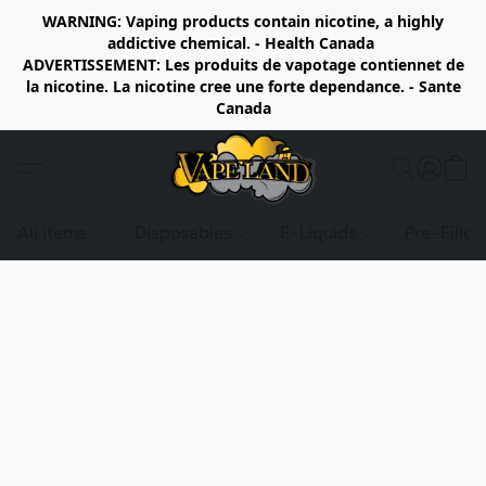
WARNING: Vaping products contain nicotine, a highly
addictive chemical. - Health Canada
ADVERTISSEMENT: Les produits de vapotage contiennet de
la nicotine. La nicotine cree une forte dependance. - Sante
Canada
All items
Disposables
E-Liquids
Pre-Fille