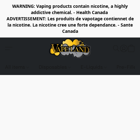
WARNING: Vaping products contain nicotine, a highly
addictive chemical. - Health Canada
ADVERTISSEMENT: Les produits de vapotage contiennet de
la nicotine. La nicotine cree une forte dependance. - Sante
Canada
All items
Disposables
E-Liquids
Pre-Fille