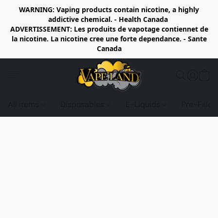
WARNING: Vaping products contain nicotine, a highly
addictive chemical. - Health Canada
ADVERTISSEMENT: Les produits de vapotage contiennet de
la nicotine. La nicotine cree une forte dependance. - Sante
Canada
All items
Disposables
E-Liquids
Pre-Fille